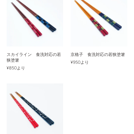
スカイライン 食洗対応の若
京格子 食洗対応の若狭塗箸
狭塗箸
¥950
より
¥850
より