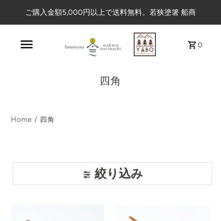
ご購入金額5,000円以上で送料無料。若狭塗箸 船商
0
四角
Home
/
四角
絞り込み