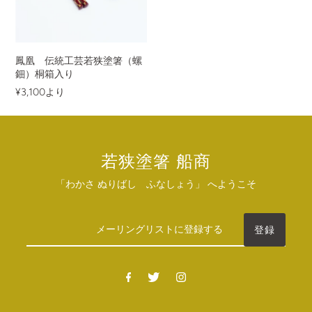
鳳凰 伝統工芸若狭塗箸（螺
鈿）桐箱入り
¥3,100
より
若狭塗箸 船商
「わかさ ぬりばし ふなしょう」 へようこそ