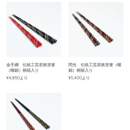
金手綱 伝統工芸若狭塗箸
閃光 伝統工芸若狭塗箸（螺
（螺鈿）桐箱入り
鈿）桐箱入り
¥4,850
より
¥5,400
より