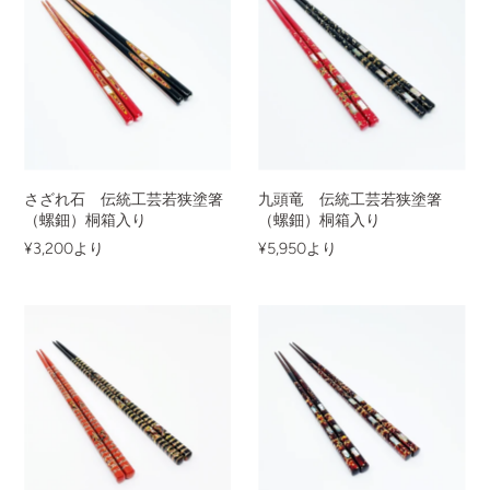
さざれ石 伝統工芸若狭塗箸
九頭竜 伝統工芸若狭塗箸
（螺鈿）桐箱入り
（螺鈿）桐箱入り
¥3,200
より
¥5,950
より