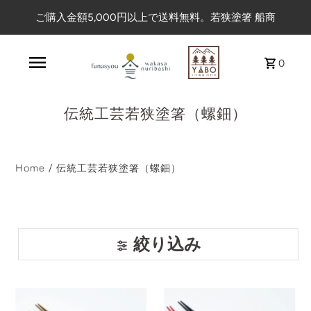
ご購入金額5,000円以上で送料無料。若狭塗箸 船商
0
伝統工芸若狭塗箸（螺鈿）
Home
/
伝統工芸若狭塗箸（螺鈿）
絞り込み