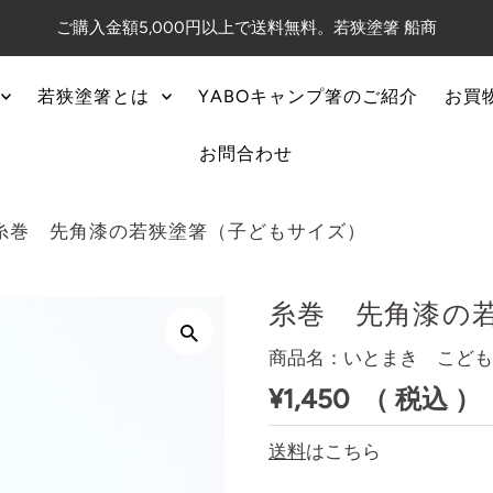
ご購入金額5,000円以上で送料無料。若狭塗箸 船商
若狭塗箸とは
YABOキャンプ箸のご紹介
お買
お問合わせ
糸巻 先角漆の若狭塗箸（子どもサイズ）
糸巻 先角漆の
商品名：いとまき こども
¥1,450
（ 税込 ）
送料
はこちら