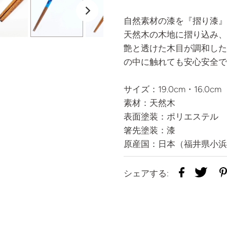
自然素材の漆を『摺り漆』
天然木の木地に摺り込み、
艶と透けた木目が調和した
の中に触れても安心安全で
サイズ：19.0cm・16.0c
素材：天然木
表面塗装：ポリエステル
箸先塗装：漆
原産国：日本（福井県小浜
シェアする: