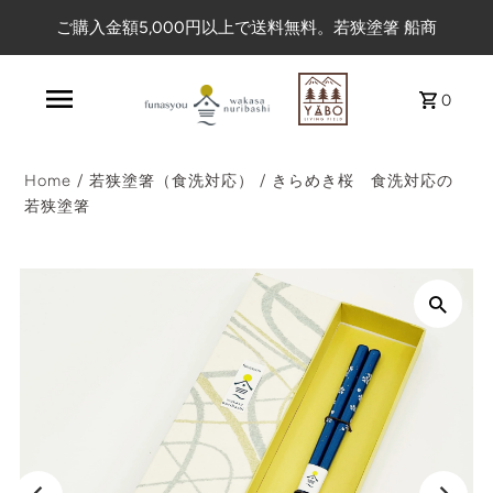
ご購入金額5,000円以上で送料無料。若狭塗箸 船商
0
Home
/
若狭塗箸（食洗対応）
/
きらめき桜 食洗対応の
若狭塗箸